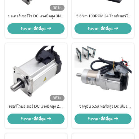
วิดีโอ
มอเตอร์เซอร์โว DC แรงบิดสูง 3Nm
5.6Nm 100RPM 24 โวลต์เซอร์โว
ทนทาน 84 วัตต์ CE RoHS
มอเตอร์ 70W เสียงรบกวนต่ำ 80mm
Dia
รับราคาที่ดีที่สุด
รับราคาที่ดีที่สุด
วิดีโอ
เซอร์โวมอเตอร์ DC แรงบิดสูง 280
ปัจจุบัน 5.5a ทอร์คสูง Dc เสียง
รอบต่อนาที 84 วัตต์ 3NM 48V 5
มอเตอร์เซอร์โว ≤58db น้ําหนักเบา
เสา
สําหรับประตูสวิง
รับราคาที่ดีที่สุด
รับราคาที่ดีที่สุด