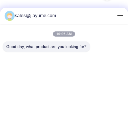
sales@jiayume.com
ติดต่อเร็ว
10:05 AM
ที่อยู่
Good day, what product are you looking for?
ชั้น 501 ถนน Qunhui No.25 โซน 72 ชุมชน Xingdong ถนน
Xin 'an เขต Bao 'an เมืองเซินเจิ้น มณฑลกวางตุ้ง ประเทศจีน
โทร
86-135-09695040
อีเมล
Chillijy@jiayume.com
นโยบายความเป็นส่วนตัว
|
แผนผังเว็บไซต์
| จีนคุณภาพดี เซอร์โว