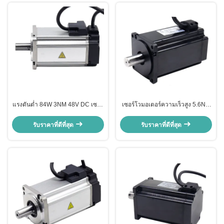
แรงดันต่ำ 84W 3NM 48V DC เซอร์
เซอร์โวมอเตอร์ความเร็วสูง 5.6Nm
โวมอเตอร์ 3 เฟส 280 รอบต่อนาที /
0.3s 120RPM สำหรับประตูหมุน
นาที
อัตโนมัติ
รับราคาที่ดีที่สุด
รับราคาที่ดีที่สุด